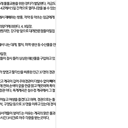
스레 물물교환을 위한 장터가 발달했다. 지금도
 4곳에서 5일 간격으로 열리니장을 볼 수 있는
서 재배하는 방풍, 작약 등 약초는 임금에게
향기에 취한다. 4, 9일장.
 이뤘지만, 강구항 앞으로 대게전문점들이밀집
 나는 대게, 멸치, 미역 생선 등 수산물을 안
0일장.
객들이 잠시 들러 싱싱한 해산물을 구입하고 있
러 쌓였고 팔각산을 비롯한 인근 37경의 경관
고 계곡이 깊어 주위경관이 더할수 없이 빼어
에 전혀 손색이 없을 만큼 맑고 깨끗하며 폭이
장관 이다. 옥계계곡은 침수정 계곡에서 그 절
어놓고 여생을 즐겼다고 하며, 경관으로는 돌
제석, 구정담 등으로 37경을 이루고 있는데 경치
 피서객들이 찾아드는 이유는 계곡의 맑은 물과
시간:3시간)로 아주 각광을 받는곳이다.