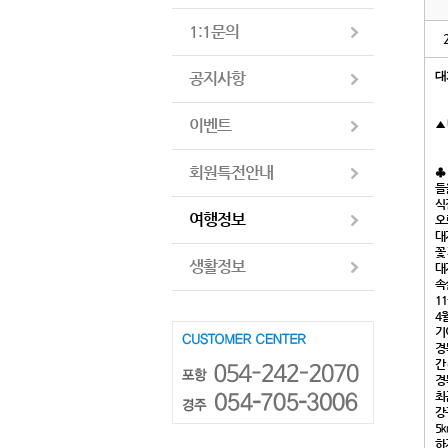
1:1문의
공지사항
대
이벤트
▲
회원특전안내
♣
들
식
여행정보
오
대
꽃
생활정보
대
속
1
4
기
경
간
경
최
강
5
하