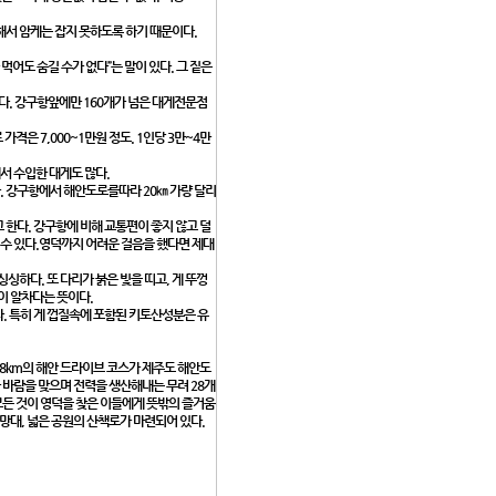
해서 암케는 잡지 못하도록 하기 때문이다.
먹어도 숨길 수가 없다”는 말이 있다. 그 짙은
다. 강구항앞에만 160개가 넘은 대게전문점
가격은 7,000~1만원 정도. 1인당 3만~4만
서 수입한 대게도 많다.
. 강구항에서 해안도로를따라 20㎞ 가량 달리
 한다. 강구항에 비해 교통편이 좋지 않고 덜
을 수 있다.영덕까지 어려운 걸음을 했다면 제대
싱하다. 또 다리가 붉은 빛을 띠고, 게 뚜껑
이 알차다는 뜻이다.
다. 특히 게 껍질속에 포함된 키토산성분은 유
58km의 해안 드라이브 코스가 제주도 해안도
다 바람을 맞으며 전력을 생산해내는 무려 28개
 모든 것이 영덕을 찾은 이들에게 뜻밖의 즐거움
전망대, 넓은 공원의 산책로가 마련되어 있다.