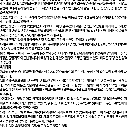
덕 여행의 또 다른 포인트는 장터다. 영덕은 바닷가인 탓에 해산물은 풍부했지만 농산물은 귀했다. 자연
통편이 그다지 좋지않아 큰 규모의 시장보다는 규모가 작은 전통장이 활발하다. 영덕, 강구, 영해, 장사 등
률은 80%이다.
덕장은 7번 국도 영덕대교에서 북서쪽에 있다. 어패류를 비롯한 각종 해산물이 많이 거래된다. 바닷모래에
치는 진상품으로 유명했다.
아있는 것은 아니지만 3만원이면 대게 10마리 이상 살 수 있다. 4월이면 인근 오십천을 따라 피는 복사꽃의
구장은 강구항 입구 7번 국도와 인접해있어 수산물과 영덕대게의 판매가활발하다. 한때 대게가 주종을
면서 지금은 농산물, 과일, 채소류가 주로 거래된다.
구에서 갓잡은 싱싱한 해산물을 가장 저렴하게 구입할 수 있는 곳이다. 3, 8일장.
해장은 7번 국도와 918번 지방도가 만나는 영해 버스터미널 뒷골목에 형성돼있다. 영해, 축산일대 해안에서
, 영양, 청송에 공급하던 주요 길목이었다.
 창수, 병곡지역에서 나는 무공해 농산물의 집산지이기도 하다. 영덕장과 함께 번성중인 5일장이다. 5, 1
사장은 물맑기로 이름난 장사해수욕장과 인접해 있어 관광과 쇼핑을 겸할 수 있다. 바다를 구경 온 관광
 2, 7일장.
 옥계계곡
선조 광해군 원년(1608년)에 건립한 침수정과 20여m 높이의 깍아 지른 듯한 기암 괴석들이 병풍처럼 둘
 절경이다.
송의 주왕산과 포항의 동대산이 맞닥뜨린 곳에 자리잡은 옥계유원지는 기암괴석이 병풍처럼 둘러처져 있
다. '옥계'라는 이름은 옥같이 맑고 투명한 물이 흐르는 계곡이란 뜻으로 실제로 이 계곡에 가보면 그 이름
고 물살이 센 계류가 갖가지 모양의 기암괴석을 만나 하얀 물보라를 일으키며 돌아드는 풍경은 그야말로 
을 이룬다.
수계곡이라는 명칭은 계곡 한켠에 침수정에서 유래하는데 침수정은 1607년(광해군 원년)에 손성을이 지
 바위로만 이룬 산귀암, 향로봉, 병풍석, 일월봉, 벼슬봉, 학소대, 진주암, 부암(물에 뜬 바위), 구룡암,마
나하나마다 전설이 깃들어 있다
수정 아래를 굽이쳐 흐르는 맑은 물은 오십천의 시작으로,한 여름 많은 피서객들이 이 계곡을 찾아든다.
경, 시원한 계곡바람 때문이라 한다. 계곡 오른쪽에 솟은 팔각산은 경관이 수려하고 가벼운 등산코스(완주
근 가볼 만한 곳 : 팔각산, 용추유원지, 주왕산
 칠보산 자연 휴양림 위치 : 경상북도 영덕군 병곡면 영리