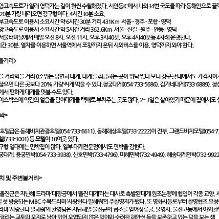
앙고속도로가 열려 영덕가는 길이 훨씬 수월해졌다. 서안동IC에서 나와34번 국도를 따라 동해안으로 끝까
 20분 가량 내려오면 강구항이다. 4시간30분 소요.
부고속도로 이용시 소요시간 약 6시간 30분 거리 431Km 서울 - 경주 - 포항 - 영덕
앙고속도로 이용시 소요시간 약 5시간 거리 362.6Km 서울 - 신갈 - 원주 - 안동 - 영덕
서울터미널에서 매일 오전 8시, 오전 11시, 오후 3시40분, 오후 4시40분등 4차례 운행한다.
시간 30분. 열차를 이용하면 서울역에서 포항까지 온뒤 시외버스를 이용, 영덕까지 와야 한다.
을거리>
을 거리먹을 거리 0순위는 당연히 대게. 대게를 취급하는 곳이 워낙 많다 보니 강구항 내에서도 가격차이가
찾으면 다른 곳보다 20% 가량 싸게 먹을 수 있다.청궁대게(054-733-5686), 김가네대게(733-6889), 청산대
에서 편하게 대게를 맛볼 수도 있다.
이스박스에 약간의 얼음을 담아대게를 택배로 부쳐주는 곳도 많다. 2~3일은 살아있기 때문에 집에서도 싱
박>
 호텔급은 동해비치관광호텔(054-733-6611), 동해해상호텔(733-2222)이 전부. 그랜드비치모텔(054-733
(733-3001) 등 모텔이 10여곳 있다.
구항 일대에는 민박집이 많다. 일부 대게전문점에서도 민박을 겸한다.
대게, 용궁민박(054-733-3938), 산호민박(733-4796), 미혜민박(732-4949), 해송대게민박(732-9922
치 및 주변볼거리>
 울진군은 지난해 드라마 ‘대장금’에서 ‘울진 대게’라는 대사로 촉발된‘대게 원조논쟁’에 힘입어 각종 교양
일 첫 방송되는 MBC 수목드라마 ‘사랑한다 말해줘’의 주촬영지가 됐다. 또 영화사들로부터 촬영협조 요청
라마 ‘사랑한다 말해줘’의 촬영팀은 지난해말 울진군의 협조를 얻어성류굴, 불영사, 울진고등에서 야외촬
 걸리는 교통의 오지로 남아 있어 오염되지 않은 임야와 수려한 해안선 등을 보존하고 있는 덕을 보는 셈.