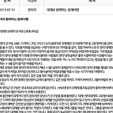
날 짜
작성자
제 목
2013-07-31
관리자
대게와 함께하는 동해여행
게와 함께하는 동해여행
 대게의 유래가 된 죽도산(대나무섬)
 영덕 강구항. MBC 드라마 <그대 그리고 나>의 촬영지로 유명해진 강구항에 가면 동그랗게 바다를 감
을 볼 수 있다. 식료품 따위를 취급하는 구멍가게 하나도 끼어들 틈 없이, 정말 약속이나 한 듯 영덕 대게만
점들이 모두 장사가 될까? 은근히 걱정까지 들지만 점심시간이 가까워질 무렵이면 부질없는 기우였음을
로지 영덕 대게를 먹기 위해 전국에서 몰려든 사람들로 영덕 대게 골목은 돌연 시끌벅적한 시장통이 되는 
게들이 대형 접시에 담겨 식당 안으로 직행하는 것을 보면, 어느 누구도 먹어보지 않고는 발길을 뗄 수 없
 피는 3- 4월 입이 즐거운 여행을 떠난다.
게로 유명한 경북 영덕이 목적지이다.매년 11월1일부터 대게잡이가 시작되지만 정작 대게를 제대로 맛보려
살이 꽉 차 박달나무처럼 단단하다고 해서 붙여진 박달대게를 먹을 수 있는 시기가 바로 이때이다.
1월 대게는 알이 차지 않았다. 같은 값을 줘도 먹을 것이 별로 없다.
월 중순이 지나면 대게의 생산량이 급격히 줄어든다. 같은 양을 먹어도 가격이 비싸진다. 3월이야말로 싼 값
이다.
북 영덕군 강구항은 국내 최대 규모의 대게 집산지다. 1950년대 이 곳에게 통조림공장이 들어서면서부터
 650톤)의 절반 이상이 이 곳에서 유통된다.
북 울진에서 대게가더 많이 잡히지만 상당수가 강구항을 통해 출하된다. ‘대게=영덕대게’로 고유명사화한
근 드라마 대장금에서 한상궁이 경북울진 대게를 언급하면서 원조논란이 일고 있으나 영덕의 선점효과를
구항의 새벽은 강인한 남성들의 생명력을 느끼게 한다. 오전 5시, 동이트기도 전에 대게잡이배 50여척의 
㎞ 해상에서 대게를 낚아 올리는 작업이 시작된다. 보통 이틀 전에그물을 쳐놓은 것이다. 그물을 끌어오
지만 모든 대게를 잡을 수 있는 것은 아니다. 몸통길이가 9㎝이하인 치수게는 바다에 놓아 줘야 한다. 암