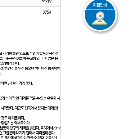
조회수
3754
싸고 자리한 항만 옆으로 수없이 펼쳐진 음식점
을 파는 음식점들이 운집해 있다. 저 많은 음
 실감하게 된다.
것. 하얀 김을 연신 뿜으며 쪄내어진 큼지막한
다.
면 3,4월이 가장 좋다.
에 속이 꽉 찬 대게를 먹을 수 있는 유일한 시
 시작됐다. 지금도 전국에서 잡히는 대게(연
 것도 이 때문이다.
 뒤엎기는 역부족이다.
불빛이 항구의 새벽을 밝힌다. 육지에서20~2
리면 그물틈에 대게가 걸려서 따라올라온다.
컷은 크기에 상관없이 잡을 수 없다. 어종보호