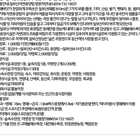
용안내:칠보산자연휴양림 방문자안내소(054-732-1607)
해바닷가 장엄하게 우뚝솟은 칠보산(해발 810m)은 7가지 보물 (돌옷, 더덕, 산삼, 황기, 멧돼지, 동, 철
기에 자연휴양림이 설치되어 여름철 피서지로서 각광을 받고 고려 중기 이곳을 지나던 중국인이 샘물을 마
르니 이산이 이어져 있는 산에는 귀한 물건이 있다"는 말을 남기고 떠났다. 이에 주민들이 찾아보니 돌옷, 더
 식물 및 지하자원이 있음을 알고 그후부터 일곱가지 보배가 있다하여 칠보산이라 부르게 되었는데
 칠보산 자락에 위치한 휴양림은 동해안을 한눈에 내려다 볼수 있어 바다를 감상할수 있고 고래불해수욕장
 휴양시설은 자연과의 조화를 바탕으로 각종편의 시설이 갖추어져 휴양시설로써 각광받고 있는 곳이다. 
등반코스로 적격이며,칠보산정상은 넓은 조망권으로 등산객의 사랑을 받고 있다.
료 : 1,000원/1인(단체800원/1인)
산로 : 유금사→칠보산(3-4시간소요), 휴양림→칠보산(4-5시간소요)
차료 : 3,000원/당일, 야영료:2,000원/당일
양시설
 숙박시설:휴양관 1동, 숲속의집 5동, 야영장 2개소/200명,
 주차시설:주차장3개소/130대
 숲속수련장:강의실, 숙소, 야외강의실, 취사장, 운동장, 야영장, 샤워장등
 편의시설:정자, 전망대, 산책로, 등산로, 다목적광장, 모임광장, 목교등
 교육시설:야외무대
 체육시설:물놀이장
 음식점:없음(개별 식사준비요 또는 인근의 음식점이용)
통정보
덕↔영해 : 16㎞, 영해↔금곡 : 13㎞(버스종점에서 3㎞) - 자가용운행 편리, 택시이용시 영해에서 이용
 요금 및 소요시간:포항에서 80분(5분간격 운행),
 영덕에서 30분소요(5분간격 운행)
의 : 숲속수련장, 야영장 및 이용문의(☎054-732-1607)
근 가볼 만한 곳:고래불해수욕장, 대진해수욕장, 위정관광농원, 백암온천