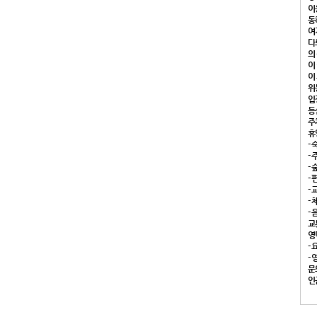
이
동
여
다
의
이
이
위
입장
등
주
휴
-
-
-
-
-
-
-
교
영
-
-
문
인