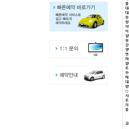
를
대
대
한
향
이
이
일
원
강
영
면
마
알
로
우
에
대
방
○
시
로
의
을
교