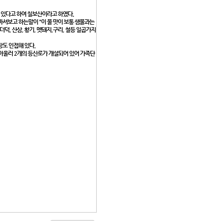
)이 있다고 하여 칠보산이라고 하였다.
셔보고 하는말이 "이 물 맛이 보통 샘물과는
덕, 산삼, 황기, 멧돼지,구리, 철등 일곱가지
도 인접해 있다.
아울러 2개의 등산로가 개설되어 있어 가족단