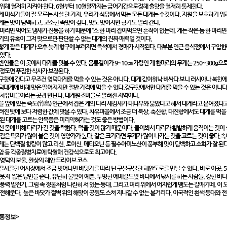
 위해 철저히 지켜야 한다. 6월부터 10월말까지는 금어기간으로정해 출항을 철저히 통제한다.
게 미식가들이 잘 모르는 사실 한 가지. 우리가 식당에서 먹는 모든 대게는 수컷이다. 자원을 보호하기 위
게는 맛이 담백하고, 고소한 속맛이 깊다. 맛도 맛이지만 향기도 멀리 간다.
 마리만 먹어도 냄새가 진동을 하기 때문에 “소 한 마리 잡아먹으면 흔적이 없는데, 게는 작은 놈 한 마리만 
기의 유혹이 그저 맛으로만 판단할 수 없는 대게의 진짜 매력일 것이다.
렇게 잡은 대게가 오후 늦게 항구에 부려지면 즉석에서 경매가 시작된다. 대부분 인근 음식점에서 구입한
 있다.
반인들은 이 곳에서 대게를 맛볼 수 있다. 몸통길이가 9~10㎝ 가량인 게 한마리의 무게는 250~300g으로 
 정도면 푸짐한 식사가 보장된다.
구항에 간다고 무조건 영덕대게를 먹을 수 있는 것은 아니다. 대게 값이워낙 비싸다 보니 러시아나 북한에
덕대게에 비해 맛은 떨어지지만 절반 가격에 먹을 수 있다.강구항에서만 대게를 먹을 수 있는 것은 아니다
 차유마을이라는 곳과 만난다. 대게원조마을로 알려진 지역이다.
을 앞에 있는 죽도(竹島) 인근에서 잡은 게의 다리 새김새가 대나무와 닮았다고 해서 대게라고 붙여졌다고
려진 탓에 보다 저렴한 값에 맛볼 수 있다. 차유마을에서 조금 더 북상, 축산항, 대진항에서도 대게를 먹
 된 대게를 고르는 안목쯤은 미리익혀가는 것도 좋은 방법이다.
선 몸에 비해 다리가 긴 것을 택한다. 먹을 것이 많기 때문이다. 들어봐서 다리가 활발하게 움직이는 것이 싱
 검은 딱지가 많이 붙은 것이 영양가가 높다. 같은 크기라면 무게가 많이 나가는 것을 고르는 것이 좋다.속
게는 단백질 함량이 많고 리신, 로이신, 메티오닌 등 필수아미노산이 풍부해 맛이 담백하고 소화가 잘 된
암 등 각종질병치료에 탁월해 건강식으로도 최고이다.
 영덕의 보물, 환상의 해안 드라이브 코스
끌시끌한 어시장에서 조금 벗어나면 바닷가를 따라 난 구불구불한 해안도로를 만날 수 있다. 바로 이곳, 
 못지 않은 낭만을 준다. 유난히 물빛이 예쁜, 투명한 에메랄드빛 바다에서 낚시를 하는 사람들. 강한 바
 풍력 발전기, 그림 속 정물처럼 나란히 서 있는 등대, 그리고 머리 위에서 어지럽게 맴도는 갈매기떼, 이
 전해준다. 높은 바닷가 절벽 위의 해맞이 공원도 스쳐 지나갈 수 없는 볼거리다. 이국적인 흰색 등대와 
통정보>