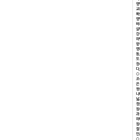
영
교
확
영
바
살
강
하
항
영
동
또
장
다.
○
조
은
청
나
넓
정
침
과
하
침
절
인
○