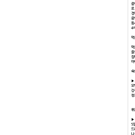
중
로
경
중
동
4
먹
먹
을
집
아
숙
▶
모텔
강
청궁
위
▶
5
드
나