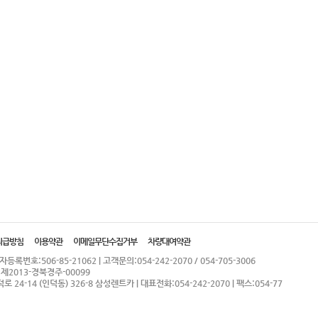
취급방침
이용약관
이메일무단수집거부
차량대여약관
록번호:506-85-21062 | 고객문의:054-242-2070 / 054-705-3006
2013-경북경주-00099
24-14 (인덕동) 326-8 삼성렌트카 | 대표전화:054-242-2070 | 팩스:054-77